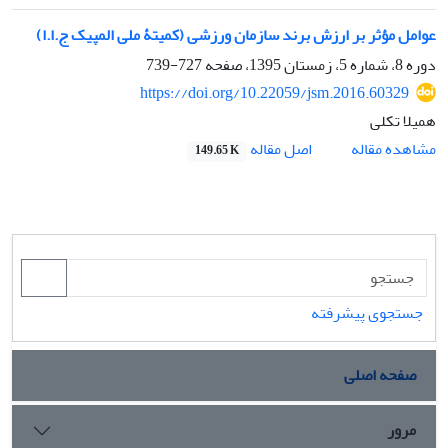
عوامل مؤثر بر ارزش برند سازمان ورزشی (کمیتۀ ملی المپیک ج.ا.ا)
دوره 8، شماره 5، زمستان 1395، صفحه
727-739
https://doi.org/10.22059/jsm.2016.60329
همیلا تکلی
اصل مقاله
مشاهده مقاله
149.65 K
جستجوی پیشرفته
صفحه اصلی
مرور