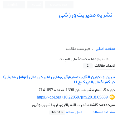
ورود به سامانه
ثبت نام
English
نشریه مدیریت ورزشی
صفحه اصلی
فهرست مقالات
کلیدواژه‌ها =
کمیتۀ ملی المپیک
تعداد مقالات:
2
تبیین و تدوین الگوی تصمیم‌گیری‌های راهبردی مالی (عوامل محیطی)
در کمیتۀ ملی المپیک ج.ا.ا
دوره 9، شماره 4، زمستان 1396، صفحه
697-714
https://doi.org/10.22059/jsm.2018.65889
سیدمحمد کاشف، قدرت الله باقری، آزیتا شهپرتوفیق
اصل مقاله
مشاهده مقاله
326.53 K