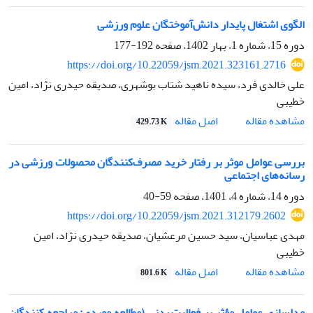
الگوی اشتغال پایدار دانش‌آموختگان علوم ورزشی
دوره 15، شماره 1، بهار 1402، صفحه
192-177
https://doi.org/10.22059/jsm.2021.323161.2716
علی خالدی فرد، سیده ناهید شتاب بوشهری، صدیقه حیدری نژاد، امین
خطیبی
اصل مقاله
مشاهده مقاله
429.73 K
بررسی عوامل موثر بر رفتار خرید مصرف‌کنندگان محصولات ورزشی در
رسانه‌های اجتماعی
دوره 14، شماره 4، 1401، صفحه
59-40
https://doi.org/10.22059/jsm.2021.312179.2602
مهدی عباسیان، سید حسین مرعشیان، صدیقه حیدری نژاد، امین
خطیبی
اصل مقاله
مشاهده مقاله
801.6 K
مدلسازی عوامل مؤثر بر فعالیت بدنی (مطالعه موردی: مراجعه کنندگان