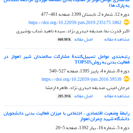
به پارک ها)
دوره 12، شماره 2، تابستان 1399، صفحه
461-477
https://doi.org/10.22059/jsm.2019.235175.1862
اکبر قدرت نما، صدیقه حیدری نژاد، سیده ناهید شتاب بوشهری
اصل مقاله
مشاهده مقاله
660.98 K
رتبه‌بندی عوامل تسهیل‌کنندۀ مشارکت سالمندان شهر اهواز در
فعالیت بدنی به روشTOPSIS
دوره 8، شماره 4، پاییز 1395، صفحه
527-540
https://doi.org/10.22059/jsm.2016.59539
مرجان امینی، صدیقه حیدری نژاد، طاهره ازمشا
اصل مقاله
مشاهده مقاله
205.39 K
رابطة وضعیت اقتصادی – اجتماعی با میزان فعالیت بدنی دانشجویان
دانشگاه شهید چمران اهواز
دوره 5، شماره 16، بهار 1392، صفحه
5-20