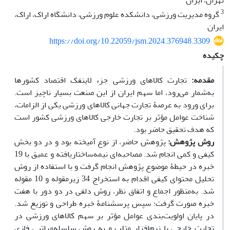
تهران، ایران
3
گروه مدیریت ورزشی، دانشکده علوم ورزشی، دانشگاه اراک، اراک،
ایران
https://doi.org/10.22059/jsm.2024.376948.3309
چکیده
مقدمه:
تجارت کالاهای ورزشی جزء لاینفک اقتصاد کشورها
به‌شمار می‌رود، اما سهم ایران از این صنعت بسیار ناچیز است.
برای ورود به عرصۀ تجارت جهانی کالاهای ورزشی یکی از الزامات،
شناخت عوامل مؤثر بر تجارت خارجی کالاهای ورزشی کشور است
که هدف تحقیق حاضر بود.
روش پژوهش:
پژوهش حاضر، از نوع آمیخته بود و در دو بخش
کیفی و کمی انجام شد. مصاحبه‌ای نیمه‌ساختاریافته و عمیق با 19
خبره در حیطۀ موضوع پژوهش انجام گرفت و با استفاده از روش
تحلیل محتوای کیفی اقدام به استخراج 34 زیرمقوله و 10 مقوله
شد. به‌منظور اجماع و اتفاق نظر، روش دلفی در دو دور با هفت
خبره صورت گرفت؛ سپس پرسشنامۀ خبره طراحی و توزیع شد.
در پایان اولویت‌بندی عوامل مؤثر بر سهم کالاهای ورزشی در
تجارت خارجی با نرم‌افزار متلب و به روش سلسله‌مراتبی فازی