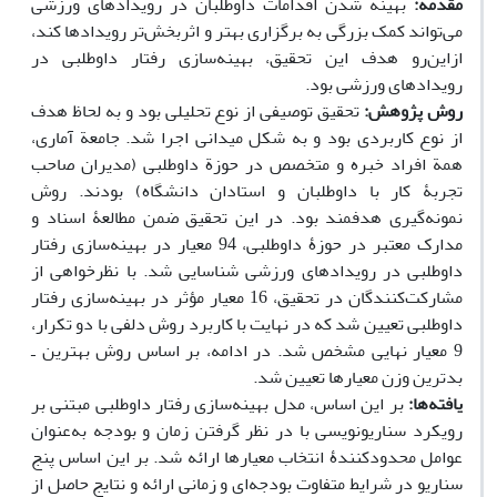
مقدمه:
بهینه شدن اقدامات داوطلبان در رویدادهای ورزشی
می‌تواند کمک بزرگی به برگزاری بهتر و اثربخش‌تر رویدادها کند،
ازاین‌رو هدف این تحقیق، بهینه‌سازی رفتار داوطلبی در
رویدادهای ورزشی بود.
روش پژوهش:
تحقیق توصیفی از نوع تحلیلی بود و به لحاظ هدف
از نوع کاربردی بود و به شکل میدانی اجرا شد. جامعة آماری،
همة افراد خبره و متخصص در حوزة داوطلبی (مدیران صاحب
تجربۀ کار با داوطلبان و استادان دانشگاه) بودند. روش
نمونه‌گیری هدفمند بود. در این تحقیق ضمن مطالعۀ اسناد و
مدارک معتبر در حوزۀ داوطلبی، 94 معیار در بهینه‌سازی رفتار
داوطلبی در رویدادهای ورزشی شناسایی شد. با نظرخواهی از
مشارکت‌کنندگان در تحقیق، 16 معیار مؤثر در بهینه‌سازی رفتار
داوطلبی تعیین شد که در نهایت با کاربرد روش دلفی با دو تکرار،
9 معیار نهایی مشخص شد. در ادامه، بر اساس روش بهترین ـ
بدترین وزن معیارها تعیین شد.
یافته‌ها:
بر این اساس، مدل بهینه‌سازی رفتار داوطلبی مبتنی بر
رویکرد سناریونویسی با در نظر گرفتن زمان و بودجه به‌عنوان
عوامل محدودکنندۀ انتخاب معیارها ارائه شد. بر این اساس پنج
سناریو در شرایط متفاوت بودجه‌ای و زمانی ارائه و نتایج حاصل از