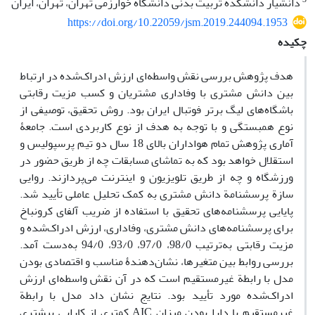
دانشیار دانشکده تربیت بدنی دانشگاه خوارزمی ‌تهران، تهران، ایران
https://doi.org/10.22059/jsm.2019.244094.1953
چکیده
هدف پژوهش بررسی نقش واسطه‌ای ارزش ادراک‌شده در ارتباط
بین دانش مشتری با وفاداری مشتریان و کسب مزیت رقابتی
باشگاه‌های لیگ برتر فوتبال ایران بود. روش تحقیق، توصیفی از
نوع همبستگی و با توجه به هدف از نوع کاربردی است. جامعۀ
آماری پژوهش تمام هواداران بالای 18 سال دو تیم پرسپولیس و
استقلال خواهد بود که به تماشای مسابقات چه از طریق حضور در
ورزشگاه و چه از طریق تلویزیون و اینترنت می‌پردازند. روایی
سازة پرسشنامة دانش مشتری به کمک تحلیل عاملی تأیید شد.
پایایی پرسشنامه‌های تحقیق با استفاده از ضریب آلفای کرونباخ
برای پرسشنامه‌های دانش مشتری، وفاداری، ارزش ادراک‌شده و
مزیت رقابتی به‌ترتیب 98/0، 97/0، 93/0، 94/0 به‌دست آمد.
بررسی روابط بین متغیرها، نشان‌دهندۀ مناسب و اقتصادی بودن
مدل با رابطة غیرمستقیم است که در آن نقش واسطه‌ای ارزش
ادراک‌شده مورد تأیید بود. نتایج نشان داد مدل با رابطة
غیرمستقیم با دارا بودن میزان AIC کمتری از کارایی بیشتری