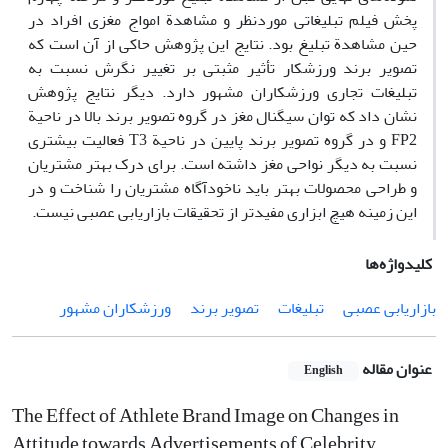
پخش فیلم تبلیغاتی موردنظر و مشاهدة امواج مغزی افراد در
حین مشاهدة تبلیغ بود. نتایج این پژوهش حاکی از آن است که
تصویر برند ورزشکار تأثیر مثبتی بر تغییر نگرش نسبت به
تبلیغات تجاری ورزشکاران مشهور دارد. دیگر نتایج پژوهش
نشان داد که توان سیگنال مغز در گروه تصویر برند بالا در ناحیة
FP2 و در گروه تصویر برند پایین در ناحیة T3 فعالیت بیشتری
نسبت به دیگر نواحی مغز داشته است. برای درک بهتر مشتریان
و طراحی محصولات بهتر باید ناخودآگاه مشتریان را شناخت و در
این زمینه هیچ ابزاری مفیدتر از تحقیقات بازاریابی عصبی نیست.
کلیدواژه‌ها
بازاریابی عصبی
تبلیغات
تصویر برند
ورزشکاران مشهور
عنوان مقاله
English
The Effect of Athlete Brand Image on Changes in
Attitude towards Advertisements of Celebrity