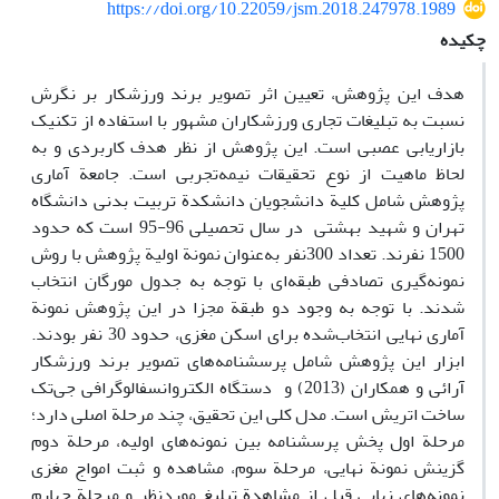
https://doi.org/10.22059/jsm.2018.247978.1989
چکیده
هدف این پژوهش، تعیین اثر تصویر برند ورزشکار بر نگرش
نسبت به تبلیغات تجاری ورزشکاران مشهور با استفاده از تکنیک
بازاریابی عصبی است. این پژوهش از نظر هدف کاربردی و به
لحاظ ماهیت از نوع تحقیقات نیمه‌تجربی است. جامعة آماری
پژوهش شامل کلیة دانشجویان دانشکدة تربیت بدنی دانشگاه
تهران و شهید بهشتی در سال تحصیلی 96-95 است که حدود
1500 نفرند. تعداد 300نفر به‌عنوان نمونة اولیة پژوهش با روش
نمونه‌گیری تصادفی طبقه‌ای با توجه به جدول مورگان انتخاب
شدند. با توجه به وجود دو طبقة مجزا در این پژوهش نمونة
آماری نهایی انتخاب‌شده برای اسکن مغزی، حدود 30 نفر بودند.
ابزار این پژوهش شامل پرسشنامه‌های تصویر برند ورزشکار
آرائی و همکاران (2013) و دستگاه الکتروانسفالوگرافی جی‌تک
ساخت اتریش است. مدل کلی این تحقیق، چند مرحلة اصلی دارد؛
مرحلة اول پخش پرسشنامه بین نمونه‌های اولیه، مرحلة دوم
گزینش نمونة نهایی، مرحلة سوم، مشاهده و ثبت امواج مغزی
نمونه‌های نهایی قبل از مشاهدة تبلیغ موردنظر و مرحلة چهارم