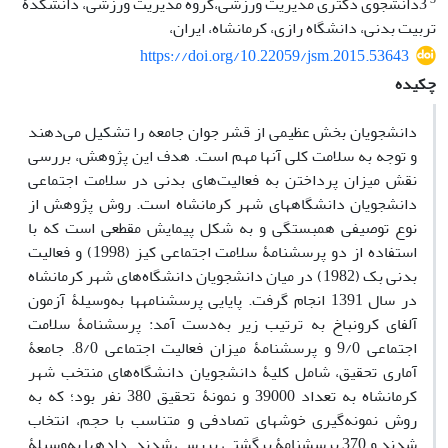
3دانشجوی دکتری مدیریت ورزشی،گروه مدیریت ورزشی، دانشکدۀ
تربیت بدنی، دانشگاه رازی، کرمانشاه، ایران،
https://doi.org/10.22059/jsm.2015.53643
چکیده
دانشجویان بخش عظیمی از قشر جوان جامعه را تشکیل می‌دهند
و توجه به سلامت کلی آنها مهم است. هدف این پژوهش، بررسی
نقش میزان پرداختن به فعالیت‌های بدنی در سلامت اجتماعی
دانشجویان دانشگاه­های شهر کرمانشاه است. روش پژوهش از
نوع توصیفی همبستگی و به شکل پیمایش مقطعی است که با
استفاده از دو پرسشنامۀ سلامت اجتماعی کیز (1998) و فعالیت
بدنی بک (1982) در میان دانشجویان دانشگاه‌های شهر کرمانشاه
در سال 1391 انجام گرفت. پایایی پرسشنامه­ها به‌وسیلۀ آزمون
آلفای کرونباخ به ترتیب زیر به‌دست آمد: پرسشنامۀ سلامت
اجتماعی 9/0 و پرسشنامۀ میزان فعالیت اجتماعی 8/0. جامعۀ
آماری تحقیق، شامل کلیۀ دانشجویان دانشگاه‌های منتخب شهر
کرمانشاه به تعداد 39000 و نمونۀ تحقیق 380 نفر بود؛ که به
روش نمونه‌گیری خوشه­ای تصادفی و متناسب با حجم، انتخاب
شدند و 370 پرسشنامۀ برگشتی بررسی شدند. داده­ها به‌وسیلۀ