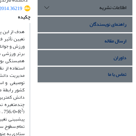
دانشگاه مازندر
اطلاعات نشریه
.2014.36219
چکیده
راهنمای نویسندگان
هدف از این پ
تعیین تأثیر 
ارسال مقاله
ورزش و جوانا
داوران
همبستگی بوده
استفاده از ن
تماس با ما
توصیفی و است
کشور رابطة م
2
(01/0P< ، 756/0=R
تمام سطوح ساز
ستادی به­ عنو