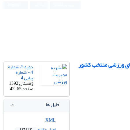
ورود به سامانه
ثبت نام
English
های ورزشی منتخب کشور
دوره 5، شماره
4 - شماره
پیاپی 4
زمستان 1392
صفحه
47-65
فایل ها
XML
اصل مقاله
187.11 K