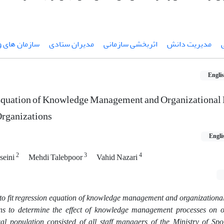
مدیریت دانش
اثربخشی سازمانی
مدیران ستادی
سازمان های 
Engli
 Equation of Knowledge Management and Organizational 
Organizations
Engli
2
3
4
seini
Mehdi Talebpoor
Vahid Nazari
 to fit regression equation of knowledge management and organizational
ons to determine the effect of knowledge management processes on o
tical population consisted of all staff managers of the Ministry of Sp