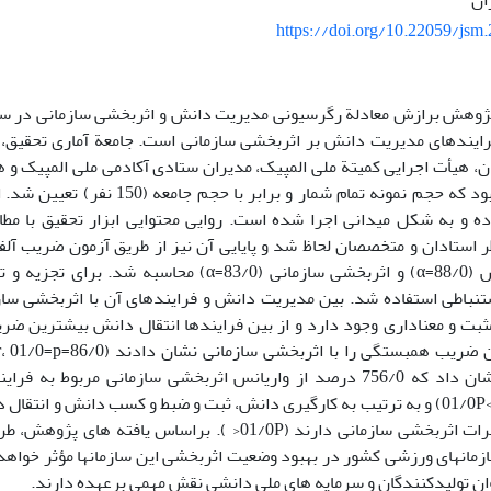
ان
https://doi.org/10.22059/jsm
ژوهش برازش معادلة رگرسیونی مدیریت دانش و اثربخشی سازمانی در ساز
فرایندهای مدیریت دانش بر اثربخشی سازمانی است. جامعة آماری تحقیق،
ن، هیأت اجرایی کمیتة ملی المپیک، مدیران ستادی آکادمی ملی المپیک و 
برتر ورزشی بود که حجم نمونه تمام ­شمار و 
 و به شکل میدانی اجرا شده است. روایی محتوایی ابزار تحقیق با مطال
ظر استادان و متخصصان لحاظ شد و پایایی آن نیز از طریق آزمون ضریب آلف
مدیریت دانش (88/0=α) و اثربخشی سازمانی (83/0=α) محاسب
نباطی استفاده شد. بین مدیریت دانش و فرایندهای آن با اثربخشی سازم
ثبت و معناداری وجود دارد و از بین فرایندها انتقال دانش بیشترین ض
چندمتغیره نشان داد که 756/0 درصد از واریانس اثربخشی سازمانی مرب
) و به­ ترتیب به­ کارگیری دانش، ثبت و ضبط و کسب دانش و انتقال
پیش­بینی تغییرات اثربخشی سازمانی دارند (01/0P< ). براساس ی
مان­های ورزشی کشور در بهبود وضعیت اثربخشی این سازمان­ها مؤثر خواهد 
ان تولیدکنندگان و سرمایه ­های ملی دانشی نقش مهمی برعهده دارند.