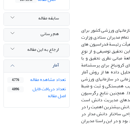
سابقه مقاله
مان­های ورزشی کشور برای
هم رسانی
 تمام مدیران ستادی وزارت
هیأت رئیسة فدراسیون­ های
ارجاع به این مقاله
برابر با حجم جامعه (150 نفر) تعیین شد. این تحقیق توصیفی و از نوع
عة مبانی نظری تحقیق و با
آمار
ای کرونباخ برای پرسشنامة
ه شد. برای تجزیه ­و تحلیل داده­ ها از روش آمار
انی در سازمان­های ورزشی
تعداد مشاهده مقاله
4,776
ریب همبستگی و ثبت و ضبط
تعداد دریافت فایل
4,096
دانش کمترین ضریب همبستگی را با اثربخشی سازمانی نشان دادند (86/0=r، 01/0=p). همچنین نتایج رگرسیون
اصل مقاله
وط به فرایندهای مدیریت دانش است
 دانش بیشترین اهمیت را در
افته­ های پژوهش، طراحی ساختار دانش­ مدار در
بود و در این راستا مدیران