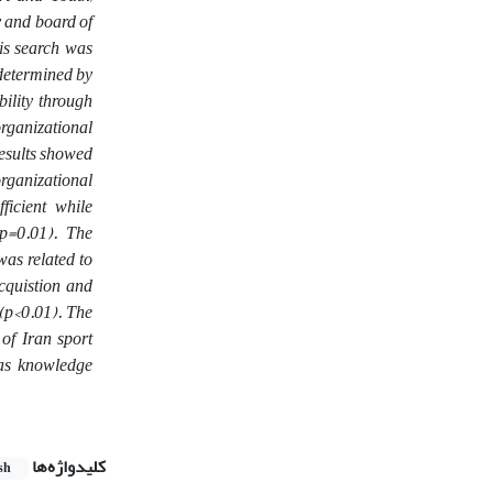
 and board of
his search was
 determined by
bility through
ganizational
results showed
rganizational
ficient while
 p=0.01). The
was related to
cquistion and
 (p<0.01). The
 of Iran sport
s as knowledge
کلیدواژه‌ها
sh