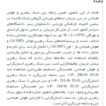
چکیده
هدف از این تحقیق، تعیین رابطه بین سبک رهبری و هوش
هیجانی در بین مربیان تیم‌های ورزشی گروهی شرکت‌کننده در
نهمین المپیاد فرهنگی ورزشی دانشجویان پسر دانشگاه‌های
سراسر کشور است. از میان کل مربیان، بر اساس جدول کرجسای
و مورگان (1970) (1)، 56 نفر به شیوه نمونه‌گیری تصادفی ساده
انتخاب شدند و پرسشنامه‌های سبک رهبری لوتانز (1985)(2) و
هوش هیجانی بار - اون (1997)(3) را تکمیل کردند. برای تجزیه و
تحلیل داده ها، از ضریب همبستگی پیرسون و تحلیل واریانس
یکطرفه استفاده شد. یافته‌ها نشان دادند که سبک رهبری
بیشتر مربیان، وظیفه‌گرایی است. بین سبک رهبری انسان‌گرایی
و هوش هیجانی، همبستگی مستقیم معنی‌داری مشاهده شد
(05/0, P< 296/0r=). بین سابقه مربی‌گری با سبک رهبری
انسان‌گرایی (05/0, P< 353/0r=) و سن مربیان با سبک رهبری
انسان‌گرایی (05/0, P< 318/0r=) نیز همبستگی مستقیم
معنی‌داری وجود دارد. یافته‌های تحقیق نشان‌دهنده سوق سبک
رهبری مربیان، به سمت انسان‌گرایی با افزایش هوش هیجانی،
سن و سابقه مربیگری آنان است.