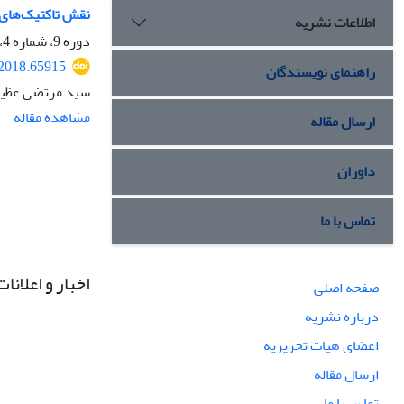
نقش تاکتیک‌های ب
اطلاعات نشریه
دوره 9، شماره 4، زمستان 1396، صفحه
.2018.65915
راهنمای نویسندگان
سید مرتضی عظیم 
مشاهده مقاله
ارسال مقاله
داوران
تماس با ما
اخبار و اعلانات
صفحه اصلی
درباره نشریه
اعضای هیات تحریریه
ارسال مقاله
تماس با ما