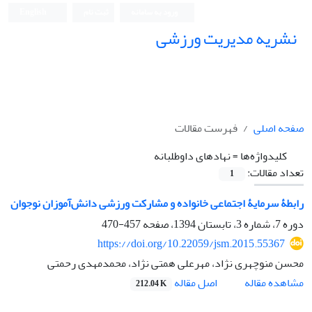
ورود به سامانه
ثبت نام
English
نشریه مدیریت ورزشی
صفحه اصلی
فهرست مقالات
کلیدواژه‌ها =
نهادهای داوطلبانه
تعداد مقالات:
1
رابطۀ سرمایۀ اجتماعی خانواده و مشارکت ورزشی دانش‌آموزان نوجوان
دوره 7، شماره 3، تابستان 1394، صفحه
457-470
https://doi.org/10.22059/jsm.2015.55367
محسن منوچهری نژاد، مهرعلی همتی نژاد، محمدمهدی رحمتی
اصل مقاله
مشاهده مقاله
212.04 K