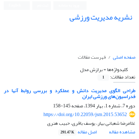
ورود به سامانه
ثبت نام
English
نشریه مدیریت ورزشی
صفحه اصلی
فهرست مقالات
کلیدواژه‌ها =
برازش مدل
تعداد مقالات:
1
طراحی الگوی مدیریت دانش و عملکرد و بررسی روابط آنها در
فدراسیون‌های ورزشی ایران
دوره 7، شماره 1، بهار 1394، صفحه
145-158
https://doi.org/10.22059/jsm.2015.53652
غلامرضا شعبانی بهار، یوسف باقری، حبیب هنری
اصل مقاله
مشاهده مقاله
291.47 K