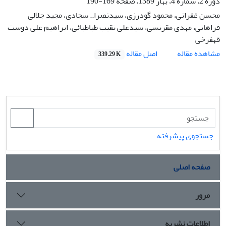
دوره 2، شماره 4، بهار 1389، صفحه
169-190
محسن غفرانی، محمود گودرزی، سیدنصرا.. سجادی، مجید جلالی
فراهانی، مهدی مقرنسی، سیدعلی نقیب طباطبائی، ابراهیم علی دوست
قهفرخی
اصل مقاله
مشاهده مقاله
339.29 K
جستجوی پیشرفته
صفحه اصلی
مرور
اطلاعات نشریه