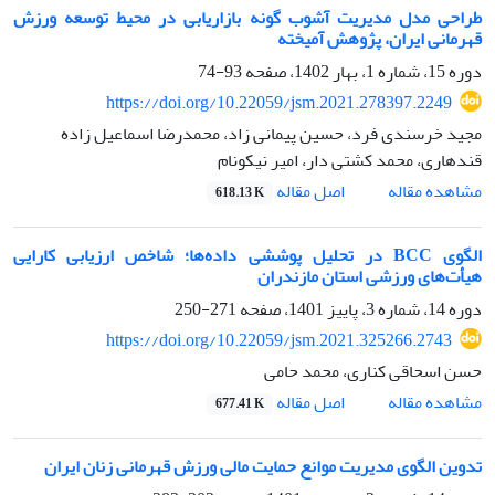
طراحی مدل مدیریت آشوب گونه بازاریابی در محیط توسعه ورزش
قهرمانی ایران، پژوهش آمیخته
دوره 15، شماره 1، بهار 1402، صفحه
93-74
https://doi.org/10.22059/jsm.2021.278397.2249
مجید خرسندی فرد، حسین پیمانی زاد، محمدرضا اسماعیل زاده
قندهاری، محمد کشتی دار، امیر نیکونام
اصل مقاله
مشاهده مقاله
618.13 K
الگوی BCC در تحلیل پوششی داده‌ها؛ شاخص ارزیابی کارایی
هیأت‌های ورزشی استان مازندران
دوره 14، شماره 3، پاییز 1401، صفحه
271-250
https://doi.org/10.22059/jsm.2021.325266.2743
حسن اسحاقی کناری، محمد حامی
اصل مقاله
مشاهده مقاله
677.41 K
تدوین الگوی مدیریت موانع حمایت مالی ورزش قهرمانی زنان ایران