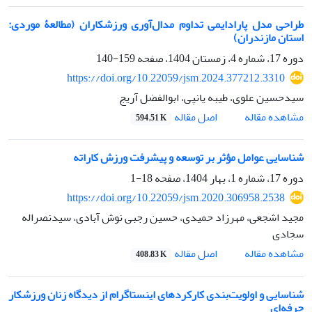
طراحی مدل پارادایمی تداوم مدال‌آوری ورزشکاران (مطالعۀ موردی:
استان مازندران)
دوره 17، شماره 4، زمستان 1404، صفحه
159-140
https://doi.org/10.22059/jsm.2024.377212.3310
سیدحسین علوی، طیبه یانپی، ابوالفضل آریج
اصل مقاله
مشاهده مقاله
594.51 K
شناسایی عوامل مؤثر بر توسعه و پیشرفت ورزش کاراته
دوره 17، شماره 1، بهار 1404، صفحه
18-1
https://doi.org/10.22059/jsm.2020.306958.2538
مجید اشجعی، مهرزاد حمیدی، حسین رجبی نوش آبادی، سیدنصراله
سجادی
اصل مقاله
مشاهده مقاله
408.83 K
شناسایی و اولویت‌بندی کارکرد‌های اینستاگرام از دیدگاه زنان ورزشکار
حرفه‌ای