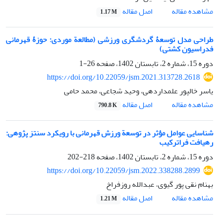
اصل مقاله
مشاهده مقاله
1.17 M
طراحی مدل توسعۀ گردشگری ورزشی (مطالعة موردی: حوزۀ قهرمانی
فدراسیون کشتی)
دوره 15، شماره 2، تابستان 1402، صفحه
26-1
https://doi.org/10.22059/jsm.2021.313728.2618
یاسر خالپور علمداردهی، وحید شجاعی، محمد حامی
اصل مقاله
مشاهده مقاله
790.8 K
شناسایی عوامل مؤثر در توسعة ورزش قهرمانی با رویکرد سنتز پژوهی:
رهیافت فراترکیب
دوره 15، شماره 2، تابستان 1402، صفحه
218-202
https://doi.org/10.22059/jsm.2022.338288.2899
بهنام نقی پور گیوی، عبدالله روزفراخ
اصل مقاله
مشاهده مقاله
1.21 M