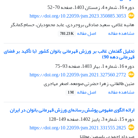
دوره 16، شماره 4، زمستان 1403، صفحه
70-52
https://doi.org/10.22059/jsm.2023.350885.3053
هانیه غلامی، سعید صادقی بروجردی، عابد محمودیان، حسام کمانگر
اصل مقاله
مشاهده مقاله
781.23 K
تحلیل گفتمان غالب بر ورزش قهرمانی بانوان کشور (با تأکید بر فضای
قهرمانی دهه 90)
دوره 16، شماره 1، بهار 1403، صفحه
93-75
https://doi.org/10.22059/jsm.2021.327560.2772
متین طالقانی، زهرا حضرتی صومعه، اصغر مهاجری
اصل مقاله
مشاهده مقاله
1 M
ارائه الگوی مفهومی پوشش رسانه‌ای ورزش قهرمانی بانوان در ایران
دوره 15، شماره 3، پاییز 1402، صفحه
149-128
https://doi.org/10.22059/jsm.2021.331555.2825
مهرداد احمدی، یاسمین مولانا