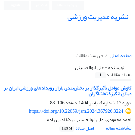
ورود به سامانه
ثبت نام
English
نشریه مدیریت ورزشی
صفحه اصلی
فهرست مقالات
نویسنده =
علی ابوالحسینی
تعداد مقالات:
1
کاوش عوامل تأثیرگذار بر بخش‌بندی بازار رویدادهای ورزشی ایران بر
مبنای انگیزۀ تماشاگران
دوره 17، شماره 3، پاییز 1404، صفحه
106-88
https://doi.org/10.22059/jsm.2024.367926.3224
احمد محمودی، علی ابوالحسینی، رضا امین زاده
اصل مقاله
مشاهده مقاله
1.09 M