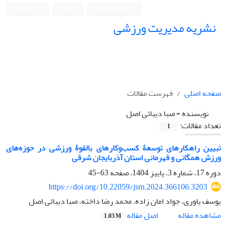
ورود به سامانه
ثبت نام
English
نشریه مدیریت ورزشی
صفحه اصلی
فهرست مقالات
نویسنده =
صبا دیبائی اصل
تعداد مقالات:
1
تبیین راهکارهای توسعۀ کسب‌وکارهای بالقوۀ ورزشی در حوزه‌های
ورزش همگانی و قهرمانی استان آذربایجان شرقی
دوره 17، شماره 3، پاییز 1404، صفحه
63-45
https://doi.org/10.22059/jsm.2024.366106.3203
یوسف یاوری، جواد امان زاده، محمد رضا داخته، صبا دیبائی اصل
اصل مقاله
مشاهده مقاله
1.03 M