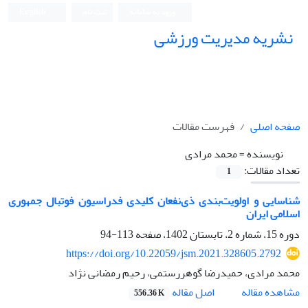
ورود به سامانه
ثبت نام
English
نشریه مدیریت ورزشی
صفحه اصلی
فهرست مقالات
نویسنده =
محمد مرادی
تعداد مقالات:
1
شناسایی و اولویت‌بندی ذی‌نفعان کلیدی فدراسیون فوتبال جمهوری
اسلامی ایران
دوره 15، شماره 2، تابستان 1402، صفحه
113-94
https://doi.org/10.22059/jsm.2021.328605.2792
محمد مرادی، حمیدرضا گوهررستمی، رحیم رمضانی نژاد
اصل مقاله
مشاهده مقاله
556.36 K