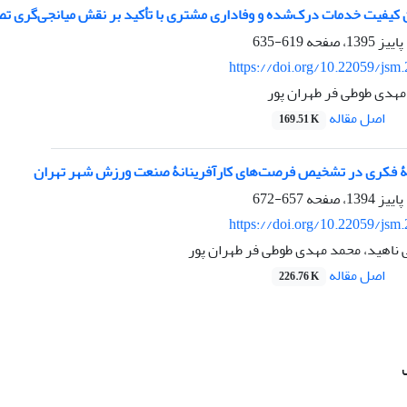
 کیفیت خدمات درک‌شده و وفاداری مشتری با تأکید بر نقش میانجی‌گری ت
619-635
https://doi.org/10.22059/jsm
مهدی طوطی فر طهران پور
اصل مقاله
169.51 K
ایۀ فکری در تشخیص فرصت‌های کارآفرینانۀ صنعت ورزش شهر تهران
657-672
https://doi.org/10.22059/jsm
ی ناهید، محمد مهدی طوطی فر طهران پور
اصل مقاله
226.76 K