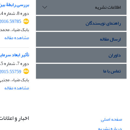
بررسی رابطۀ بین
اطلاعات نشریه
دوره 8، شماره 4، پاییز 1395، صفحه
.2016.59785
راهنمای نویسندگان
بابک ضیاء، محمد
مشاهده مقاله
ارسال مقاله
تأثیر ابعاد سرم
داوران
دوره 7، شماره 5، پاییز 1394، صفحه
تماس با ما
.2015.55759
بابک ضیاء، مجتب
مشاهده مقاله
اخبار و اعلانات
صفحه اصلی
درباره نشریه