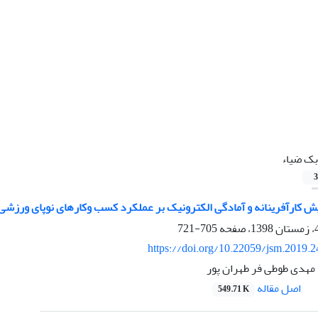
بک ضیاء
3
یش کارآفرینانه و آمادگی الکترونیک بر عملکرد کسب وکارهای نوپای ورزشی
705-721
https://doi.org/10.22059/jsm.2019.
 مهدی طوطی فر طهران پور
اصل مقاله
549.71 K