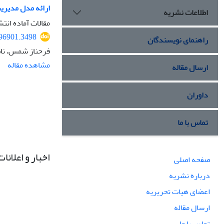
ارائه مدل مدیری
اطلاعات نشریه
مقالات آماده انتش
396901.3498
راهنمای نویسندگان
فرحناز شمس، ناص
مشاهده مقاله
ارسال مقاله
داوران
تماس با ما
اخبار و اعلانات
صفحه اصلی
درباره نشریه
اعضای هیات تحریریه
ارسال مقاله
تماس با ما