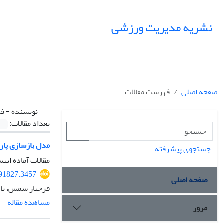
نشریه مدیریت ورزشی
صفحه اصلی
فهرست مقالات
نویسنده =
فر
تعداد مقالات:
مدل بازسازی پار
جستجوی پیشرفته
مقالات آماده انتش
391827.3457
صفحه اصلی
فرحناز شمس، ناص
مشاهده مقاله
مرور