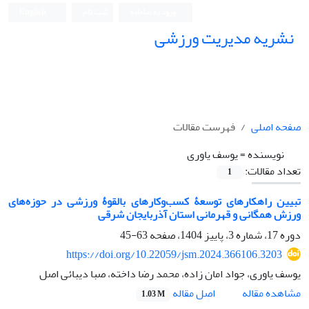
ورود به سامانه
ثبت نام
English
نشریه مدیریت ورزشی
صفحه اصلی
فهرست مقالات
نویسنده =
یوسف یاوری
تعداد مقالات:
1
تبیین راهکارهای توسعۀ کسب‌وکارهای بالقوۀ ورزشی در حوزه‌های
ورزش همگانی و قهرمانی استان آذربایجان شرقی
دوره 17، شماره 3، پاییز 1404، صفحه
63-45
https://doi.org/10.22059/jsm.2024.366106.3203
یوسف یاوری، جواد امان زاده، محمد رضا داخته، صبا دیبائی اصل
اصل مقاله
مشاهده مقاله
1.03 M