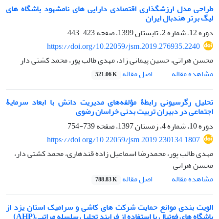
طراحی مدل ارزشگذاری اقتصادی دارایی های نامشهود باشگاه های
لیگ برتر هندبال ایران
دوره 12، شماره 2، تابستان 1399، صفحه
423-443
https://doi.org/10.22059/jsm.2019.276935.2240
محسن هراتی، حسین پیمانی زاد، مهدی طالب پور، محمد کشتی دار
اصل مقاله
مشاهده مقاله
521.06 K
تحلیل رگرسیونی رابطۀ مؤلفه‌های مدیریت دانش با ابعاد سرمایۀ
اجتماعی در دبیران تربیت ‌بدنی خراسان رضوی
دوره 10، شماره 4، زمستان 1397، صفحه
739-754
https://doi.org/10.22059/jsm.2019.230134.1807
مهدی طالب پور، محمدرضا اسماعیل زاده قندهاری، محمد کشتی دار،
محسن هراتی
اصل مقاله
مشاهده مقاله
788.83 K
الویت بندی موانع حمایت شرکت های کاشی و سرامیک استان یزد از
باشگاه های فوتبال با استفاده از فرایند تحلیل سلسله مراتبی(AHP)