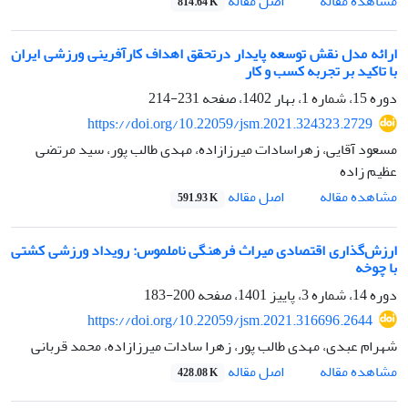
اصل مقاله
مشاهده مقاله
814.64 K
ارائه مدل نقش توسعه پایدار درتحقق اهداف کارآفرینی ورزشی ایران
با تاکید بر تجربه کسب و کار
دوره 15، شماره 1، بهار 1402، صفحه
231-214
https://doi.org/10.22059/jsm.2021.324323.2729
مسعود آقایی، زهراسادات میرزازاده، مهدی طالب پور، سید مرتضی
عظیم زاده
اصل مقاله
مشاهده مقاله
591.93 K
ارزش‌گذاری اقتصادی میراث فرهنگی ناملموس: رویداد ورزشی کشتی
با چوخه
دوره 14، شماره 3، پاییز 1401، صفحه
200-183
https://doi.org/10.22059/jsm.2021.316696.2644
شهرام عبدی، مهدی طالب پور، زهرا سادات میرزازاده، محمد قربانی
اصل مقاله
مشاهده مقاله
428.08 K