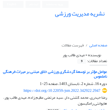
ورود به سامانه
ثبت نام
English
نشریه مدیریت ورزشی
صفحه اصلی
فهرست مقالات
نویسنده =
مهدی طالب پور
تعداد مقالات:
9
عوامل مؤثر بر توسعة گردشگری ورزشی خلاق مبتنی بر میراث فرهنگی
ناملموس
دوره 16، شماره 2، تابستان 1403، صفحه
25-1
https://doi.org/10.22059/jsm.2022.342922.2947
رضا حیدری، محمد کشتی دار، سید مرتضی عظیم زاده، مهدی طالب پور،
هایوانتی رامکیسون